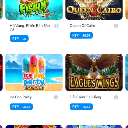
Hũ Vàng: Phiên Bản Săn
Queen Of Cairo
Cá
RTP
96.59
RTP
96
Ice Pop Party
Đôi Cánh Đại Bàng
RTP
96.55
RTP
96.47