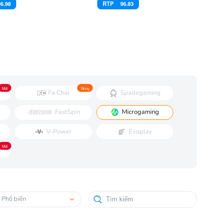
96.98
RTP
96.83
Mới
Nóng
Fa Chai
Spadegaming
FastSpin
Microgaming
V-Power
Evoplay
Mới
Phổ biến