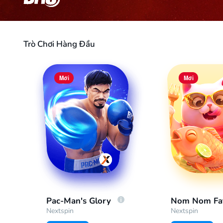
Trò Chơi Hàng Đầu
Mới
Mới
Pac-Man's Glory
Nom Nom Fat
Nextspin
Nextspin