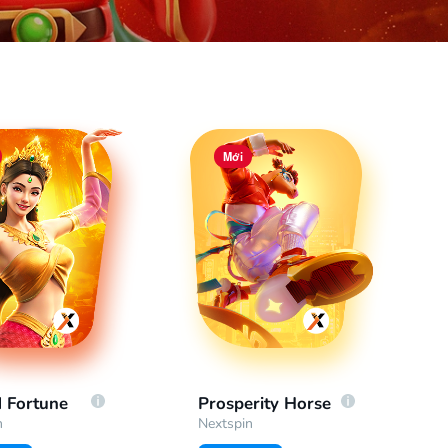
Mới
 Fortune
Prosperity Horse
n
Nextspin