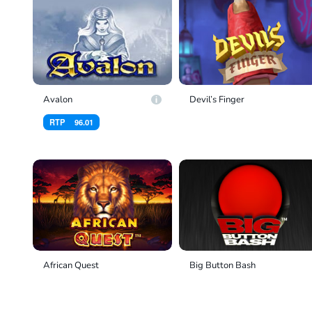
Avalon
Devil’s Finger
RTP
96.01
African Quest
Big Button Bash