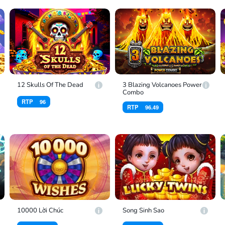
12 Skulls Of The Dead
3 Blazing Volcanoes Power
Combo
RTP
96
RTP
96.49
10000 Lời Chúc
Song Sinh Sao