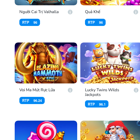
Người Cai Trị Valhalla
Quả Khế
RTP
96
RTP
96
Voi Ma Mút Rực Lửa
Lucky Twins Wilds
Jackpots
RTP
96.24
RTP
96.1