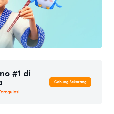
no #1 di
a
Gabung Sekarang
Teregulasi