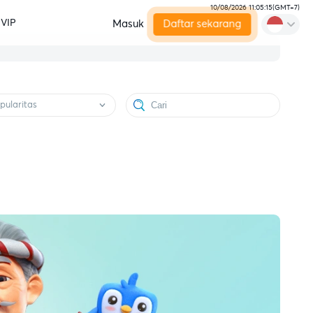
10/08/2026 11:05:15
(
GMT+7
)
VIP
Masuk
Daftar sekarang
pularitas