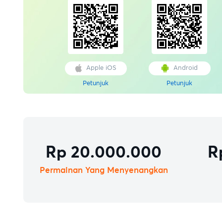
Apple iOS
Android
Petunjuk
Petunjuk
Rp 20.000.000
R
Permainan Yang Menyenangkan