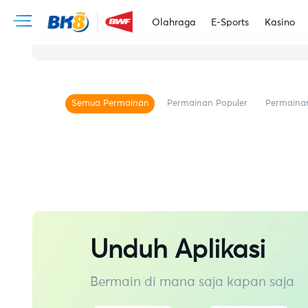
Olahraga
E-Sports
Kasino
Semua Permainan
Permainan Populer
Permaina
Unduh Aplikasi
Bermain di mana saja kapan saja